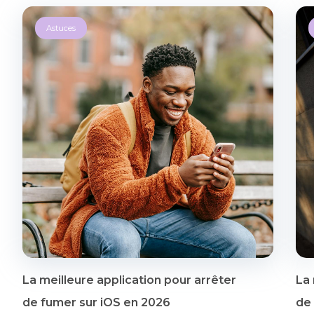
Astuces
La meilleure application pour arrêter
La 
de fumer sur iOS en 2026
de