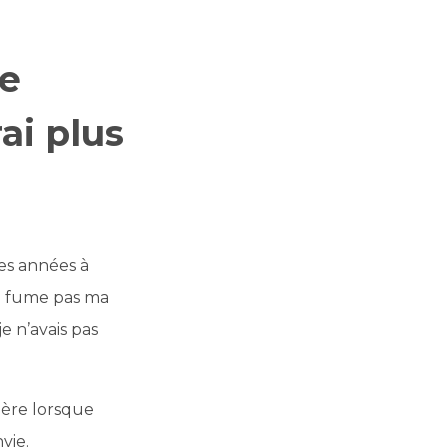
re
ai plus
ces années à
ne fume pas ma
e n’avais pas
lière lorsque
vie.