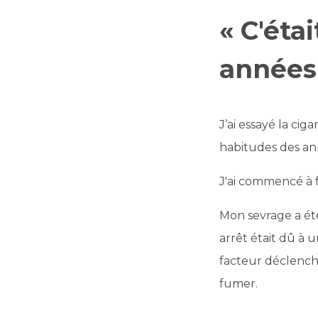
« C'éta
années 
J’ai essayé la cig
habitudes des an
J'ai commencé à 
Mon sevrage a été
arrêt était dû à 
facteur déclencheu
fumer.