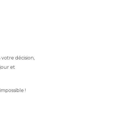
 votre décision,
jour et
impossible !