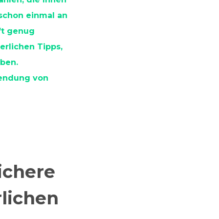
 schon einmal an
ft genug
erlichen Tipps,
aben.
wendung von
ichere
lichen