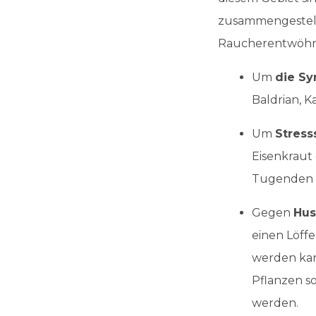
zusammengestell
Raucherentwöhn
Um
die S
Baldrian, K
Um
Stres
Eisenkraut 
Tugenden b
Gegen
Hu
einen Löff
werden kann
Pflanzen s
werden.