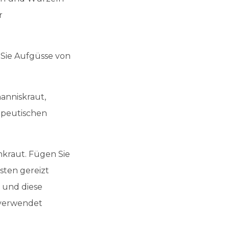
r
Sie Aufgüsse von
anniskraut,
rapeutischen
nkraut. Fügen Sie
sten gereizt
, und diese
 verwendet