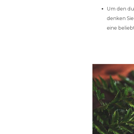
Um den du
denken Sie
eine belieb