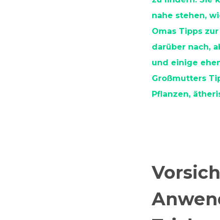
nahe stehen, wi
Omas Tipps zur
darüber nach, a
und einige ehem
Großmutters Ti
Pflanzen, äther
Vorsic
Anwend