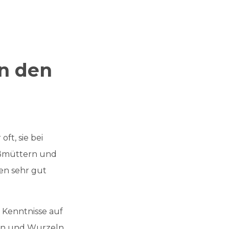
n den
ft, sie bei
oßmüttern und
zen sehr gut
 Kenntnisse auf
nzen und Wurzeln